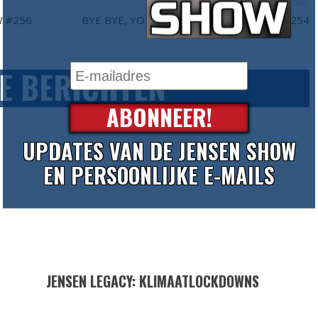
Volgend artikel
W #256
BYE BYE, YOUTUBE - DE JENSEN SHOW #254
E BERICHTEN
ABONNEER!
UPDATES VAN DE JENSEN SHOW
EN PERSOONLIJKE E-MAILS
JENSEN LEGACY: KLIMAATLOCKDOWNS