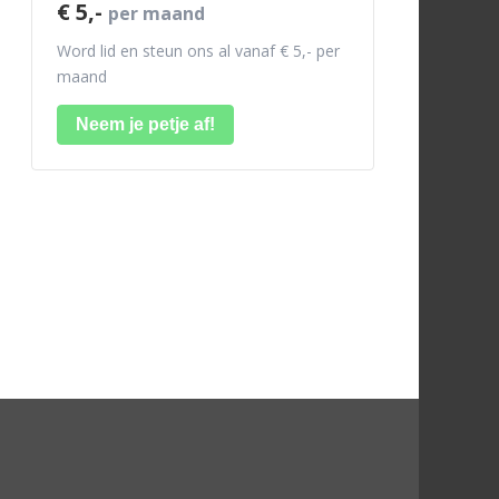
€ 5,-
per maand
Word lid en steun ons al vanaf € 5,- per
maand
Neem je petje af!