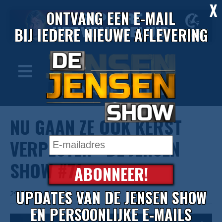
X
ONTVANG EEN E-MAIL
BIJ IEDERE NIEUWE AFLEVERING
NU GAAN ZE OOK KERST
VERPESTEN - DE JENSEN
SHOW #71
ABONNEER!
UPDATES VAN DE JENSEN SHOW
29/04/2026
EN PERSOONLIJKE E-MAILS