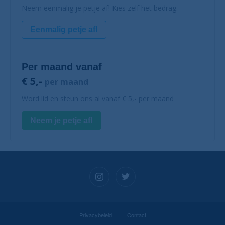
Neem eenmalig je petje af! Kies zelf het bedrag.
Eenmalig petje af!
Per maand vanaf
€ 5,-
per maand
Word lid en steun ons al vanaf € 5,- per maand
Neem je petje af!
Privacybeleid
Contact