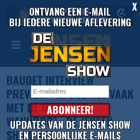
X
ONTVANG EEN E-MAIL
BIJ IEDERE NIEUWE AFLEVERING
BAUDET INTERVIEW
PREVIEW: “IK DOE HET VAAK
MET DE MOED DER
ABONNEER!
WANHOOP” - DE JENSEN
UPDATES VAN DE JENSEN SHOW
SHOW #72
EN PERSOONLIJKE E-MAILS