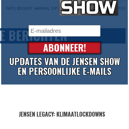
Volgend artikel
NPO BEGINT AANVAL OP JENSEN - DE JENSEN SHOW #133
E BERICHTEN
ABONNEER!
UPDATES VAN DE JENSEN SHOW
EN PERSOONLIJKE E-MAILS
JENSEN LEGACY: KLIMAATLOCKDOWNS