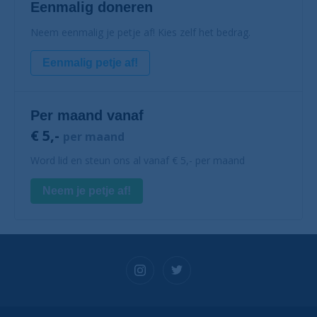
Eenmalig doneren
Neem eenmalig je petje af! Kies zelf het bedrag.
Eenmalig petje af!
Per maand vanaf
€ 5,-
per maand
Word lid en steun ons al vanaf € 5,- per maand
Neem je petje af!