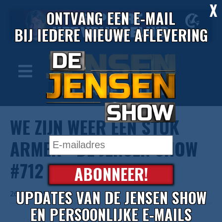
X
ONTVANG EEN E-MAIL
BIJ IEDERE NIEUWE AFLEVERING
WE ZIJN WEER EEN STUK
ARMER - DE JENSEN SHOW
#712
ABONNEER!
UPDATES VAN DE JENSEN SHOW
26/06/2025
EN PERSOONLIJKE E-MAILS