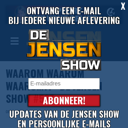
X
ONTVANG EEN E-MAIL
BIJ IEDERE NIEUWE AFLEVERING
WAAROM WAAROM
WAAROM?! - DE JENSEN
SHOW #597
ABONNEER!
UPDATES VAN DE JENSEN SHOW
08/11/2023
EN PERSOONLIJKE E-MAILS