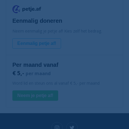
Eenmalig doneren
Neem eenmalig je petje af! Kies zelf het bedrag.
Eenmalig petje af!
Per maand vanaf
€ 5,-
per maand
Word lid en steun ons al vanaf € 5,- per maand
Neem je petje af!