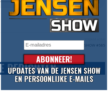
Volgend artikel
IK BEN ER KLAAR MEE - DE JENSEN SHOW #585
ABONNEER!
E BERICHTEN
UPDATES VAN DE JENSEN SHOW
EN PERSOONLIJKE E-MAILS