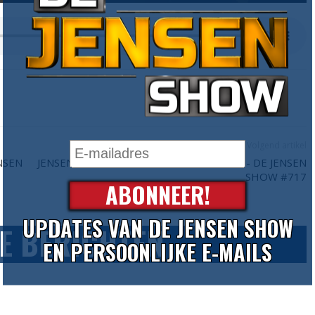
Volgend artikel
NSEN
JENSEN IN GESPREK MET TIM DOUWSMA - DE JENSEN
SHOW #717
ABONNEER!
UPDATES VAN DE JENSEN SHOW
E BERICHTEN
EN PERSOONLIJKE E-MAILS