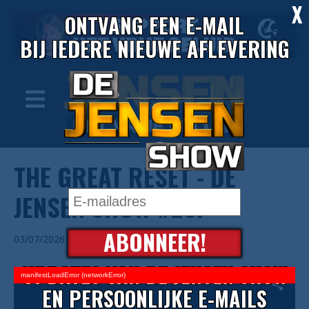
X
ONTVANG EEN E-MAIL
BIJ IEDERE NIEUWE AFLEVERING
THE GREAT RESET - DE
JENSEN SHOW #257
ABONNEER!
03/07/2026
UPDATES VAN DE JENSEN SHOW
manifestLoadError (networkError)
EN PERSOONLIJKE E-MAILS