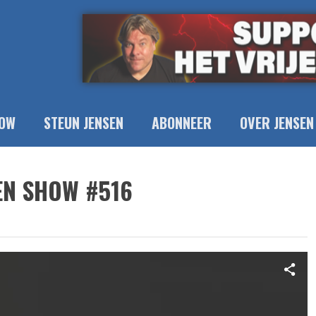
OW
STEUN JENSEN
ABONNEER
OVER JENSEN
EN SHOW #516