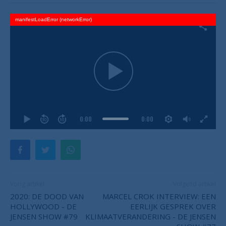
manifestLoadError (networkError)
0:00
0:00
Vorig artikel
Volgend artikel
2020: DE DOOD VAN
MARCEL CROK INTERVIEW: EEN
HOLLYWOOD - DE
EERLIJK GESPREK OVER
JENSEN SHOW #79
KLIMAATVERANDERING - DE JENSEN