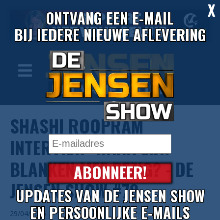
X
ONTVANG EEN E-MAIL
BIJ IEDERE NIEUWE AFLEVERING
SHASHI ROOPRAM
INTERVIEW: WAAR ZIJN
BLANKEN MEE BEZIG? - DE
ABONNEER!
JENSEN SHOW #78
UPDATES VAN DE JENSEN SHOW
EN PERSOONLIJKE E-MAILS
29/04/2026