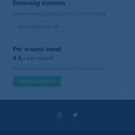
Eenmalig doneren
Neem eenmalig je petje af! Kies zelf het bedrag.
Eenmalig petje af!
Per maand vanaf
€ 5,-
per maand
Word lid en steun ons al vanaf € 5,- per maand
Neem je petje af!