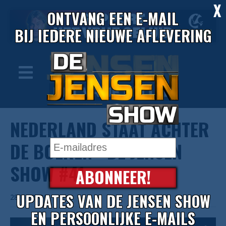
X
ONTVANG EEN E-MAIL
BIJ IEDERE NIEUWE AFLEVERING
NEDERLAND STAAT ACHTER
DE BOEREN - DE JENSEN
SHOW #41
ABONNEER!
UPDATES VAN DE JENSEN SHOW
28/04/2026
EN PERSOONLIJKE E-MAILS