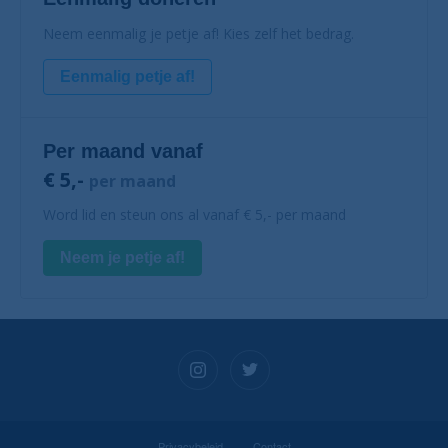
Neem eenmalig je petje af! Kies zelf het bedrag.
Eenmalig petje af!
Per maand vanaf
€ 5,-
per maand
Word lid en steun ons al vanaf € 5,- per maand
Neem je petje af!
Privacybeleid
Contact