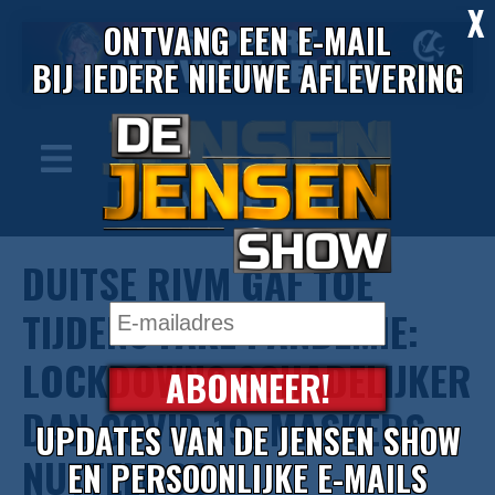
X
ONTVANG EEN E-MAIL
BIJ IEDERE NIEUWE AFLEVERING
DUITSE RIVM GAF TOE
TIJDENS FAKE PANDEMIE:
LOCKDOWNS SCHADELIJKER
ABONNEER!
DAN COVID-19, MASKERS
UPDATES VAN DE JENSEN SHOW
NUTTELOOS
EN PERSOONLIJKE E-MAILS