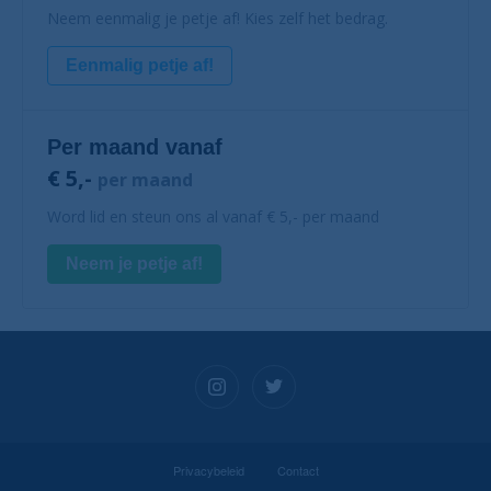
Neem eenmalig je petje af! Kies zelf het bedrag.
Eenmalig petje af!
Per maand vanaf
€ 5,-
per maand
Word lid en steun ons al vanaf € 5,- per maand
Neem je petje af!
Privacybeleid
Contact