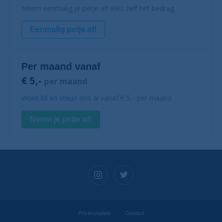
Neem eenmalig je petje af! Kies zelf het bedrag.
Eenmalig petje af!
Per maand vanaf
€ 5,-
per maand
Word lid en steun ons al vanaf € 5,- per maand
Neem je petje af!
Privacybeleid
Contact