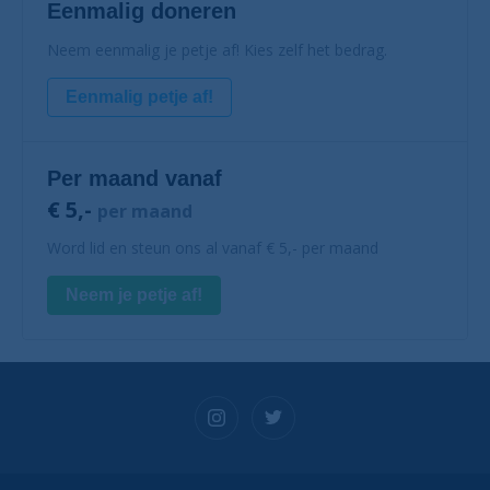
Eenmalig doneren
Neem eenmalig je petje af! Kies zelf het bedrag.
Eenmalig petje af!
Per maand vanaf
€ 5,-
per maand
Word lid en steun ons al vanaf € 5,- per maand
Neem je petje af!