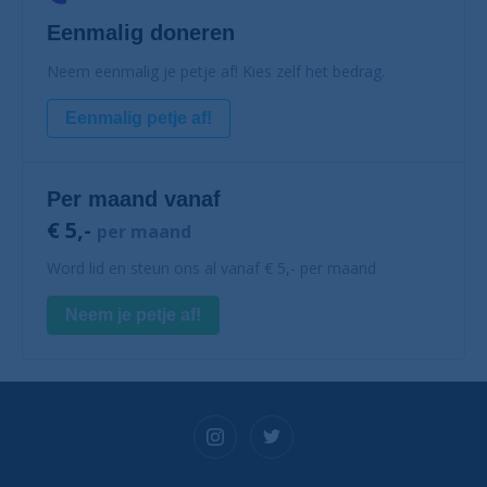
Eenmalig doneren
Neem eenmalig je petje af! Kies zelf het bedrag.
Eenmalig petje af!
Per maand vanaf
€ 5,-
per maand
Word lid en steun ons al vanaf € 5,- per maand
Neem je petje af!