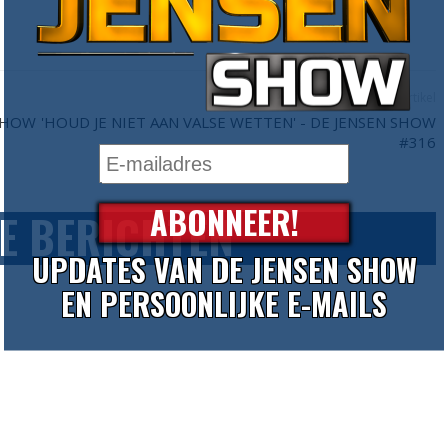
Volgend artikel
 SHOW
'HOUD JE NIET AAN VALSE WETTEN' - DE JENSEN SHOW
#316
ABONNEER!
E BERICHTEN
UPDATES VAN DE JENSEN SHOW
EN PERSOONLIJKE E-MAILS