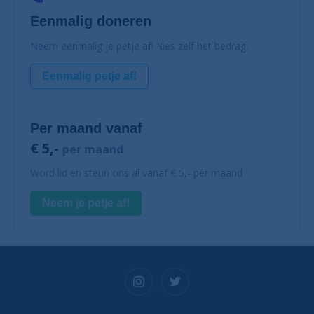
Eenmalig doneren
Neem eenmalig je petje af! Kies zelf het bedrag.
Eenmalig petje af!
Per maand vanaf
€ 5,-
per maand
Word lid en steun ons al vanaf € 5,- per maand
Neem je petje af!