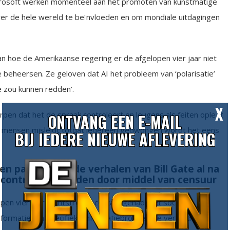
crosoft werken momenteel aan het promoten van kunstmatige
ver de hele wereld te beïnvloeden en om mondiale uitdagingen
n hoe de Amerikaanse regering er de afgelopen vier jaar niet
te beheersen. Ze geloven dat AI het probleem van ‘polarisatie’
 zou kunnen redden’.
X
en dat het de spraak controleert en leugens als feiten oplegt
ONTVANG EEN E-MAIL
n mensen misleidt totdat iedereen gedwongen wordt het eens
BIJ IEDERE NIEUWE AFLEVERING
n papegaaien de verhalen van Bill Gate al na
r controle te houden door middel van censuur
en vier jaar rechtstreeks contact gehad met sociale-
formatie (en specifieke informatiebronnen) te verbieden,