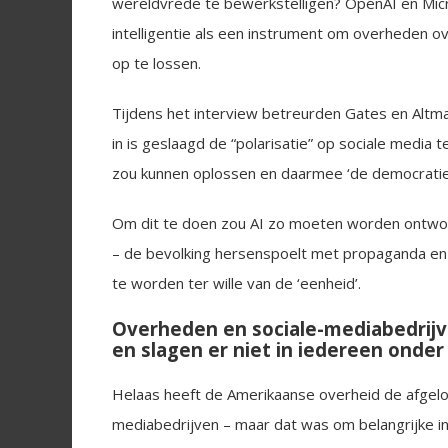
wereldvrede te bewerkstelligen? OpenAI en Mi
intelligentie als een instrument om overheden o
op te lossen.
Tijdens het interview betreurden Gates en Altma
in is geslaagd de “polarisatie” op sociale media 
zou kunnen oplossen en daarmee ‘de democratie
Om dit te doen zou AI zo moeten worden ontworp
– de bevolking hersenspoelt met propaganda e
te worden ter wille van de ‘eenheid’.
Overheden en sociale-mediabedrijve
en slagen er niet in iedereen onde
Helaas heeft de Amerikaanse overheid de afgelop
mediabedrijven – maar dat was om belangrijke in