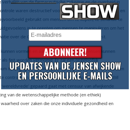
e verhalen van de farmaceutische industrie en de overheid in
ontrole waren destructief voor de samenleving. Het ‘veilige en
 bijvoorbeeld gebruikt om mensen om te kopen, te schande te
huldgevoelens in te prenten om mensen te manipuleren om het
matie over de COVID-prikken stond op de zwarte lijst.
ABONNEER!
ie kunnen vormen en aanzienlijke invloed op mensen kunnen
 als feit worden vermomd. Er zal een ongelooflijk
UPDATES VAN DE JENSEN SHOW
n om te begrijpen hoe AI-systemen zijn ontworpen om mensen
EN PERSOONLIJKE E-MAILS
e controleren. Als AI wordt ontwikkeld door mensen als Bill
n ‘wereldvrede’ gepaard gaat met censuur van afwijkende
ing van de wetenschappelijke methode (en ethiek)
 waarheid over zaken die onze individuele gezondheid en