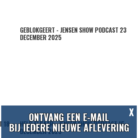
GEBLOKGEERT - JENSEN SHOW PODCAST 23
DECEMBER 2025
X
ONTVANG EEN E-MAIL
T 18
HELP ELKAAR - JENSEN SHOW PODCAST 15
BIJ IEDERE NIEUWE AFLEVERING
DECEMBER 2025